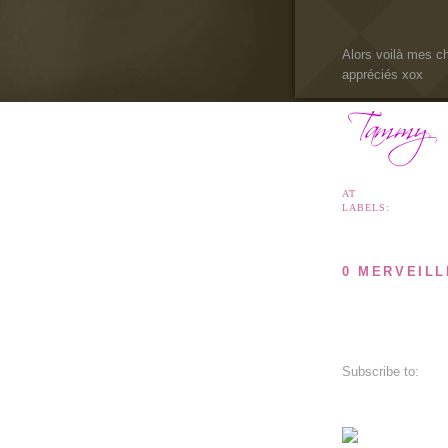
Alors voilà mes c
appréciés xox
AT
11:34 P.M.
LABELS:
MES CAR
0 MERVEIL
Post a Comment
Newer Post
Subscribe to:
Pos