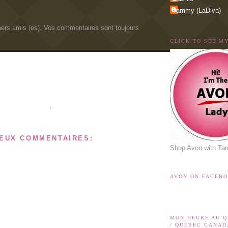
Tammy (LaDiva)
hers amis (es). Vos commentaires sont toujours
CLICK TO SEE M
TES DE SOUHAITS
,
MON FILS
LEUX COMMENTAIRES:
Shop Avon with Ta
Home
Older Post
AVON ON FACEB
t Comments (Atom)
MON HEURE AU 
/ QUEBEC CANAD