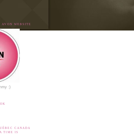
Y AVON WEBSITE
mmy :)
OOK
QUÉBEC CANADA
A TIME IS