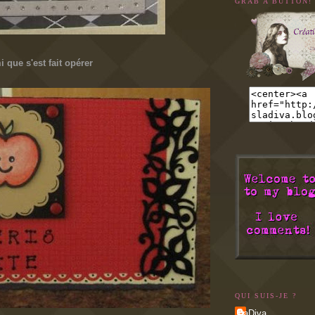
GRAB A BUTTON!
 que s'est fait opérer
QUI SUIS-JE ?
LaDiva