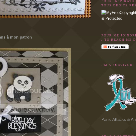
POUR INSPIRATI
TOUS DROITS RÉ
POUR ME JOINDR
 ans à mon patron
/ TO REACH ME D
I'M A SURVIVOR!
Panic Attacks & An