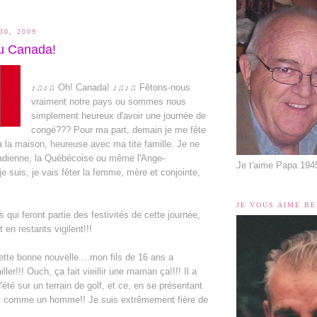
30, 2009
u Canada!
♪♫♪♫ Oh! Canada! ♪♫♪♫ Fêtons-nous
vraiment notre pays ou sommes nous
simplement heureux d'avoir une journée de
congé??? Pour ma part, demain je me fête
 la maison, heureuse avec ma tite famille. Je ne
nadienne, la Québécoise ou même l'Ange-
Je t'aime Papa 194
e suis, je vais fêter la femme, mère et conjointe,
JE VOUS AIME B
 qui feront partie des festivités de cette journée,
t en restants vigilent!!!
ette bonne nouvelle....mon fils de 16 ans a
er!!! Ouch, ça fait vieillir une maman ça!!!! Il a
'été sur un terrain de golf, et ce, en se présentant
ul comme un homme!! Je suis extrêmement fière de