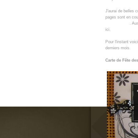
J'aurai de belles 
pages sont en cou
les Scropines
. Au
ici.
Pour l'instant voi
derniers mois.
Carte de Fête de