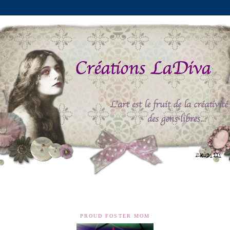
My Gallery
Tops & Wins
FTC Declaration
Challenge List
PROUD FOSTER MOM