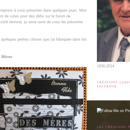
créations à vous présenter dans quelques jours. Mes
rs de votes pour des défis sur le forum de
Herazz et
ssitôt terminé, je serai ravie de vous les présenter
ci quelques petites choses que j'ai fabriquée dans les
s Mères
1936-2014
CRÉATIONS LADI
FACEBOOK
LES CRÉATIONS 