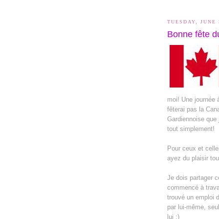
TUESDAY, JUNE 
Bonne fête d
moi! Une journée à
fêterai pas la Ca
Gardiennoise que j
tout simplement!
Pour ceux et celles
ayez du plaisir tou
Je dois partager c
commencé à travaill
trouvé un emploi d
par lui-même, se
lui :)